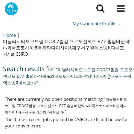
My Candidate Profile
.
Home
|
마닐라시티오브드림 CDDC7쩜컴 프로모션코드 B77 홀덤바전략
њ외국토토사이트⊪관악다이사이℥대구서구원엑스벳Я피쉬포
커/ at CSIRO
Search results for
"마닐라시티오브드림 CDDC7쩜컴 프로모
션코드 B77 홀덤바전략њ외국토토사이트⊪관악다이사이℥대구서구원
엑스벳Я피쉬포커/".
There are currently no open positions matching "
마닐라시티오
브드림 CDDC7쩜컴 프로모션코드 B77 홀덤바전략њ외국토토사이트⊪관악다
".
이사이℥대구서구원엑스벳Я피쉬포커/
The 0 most recent jobs posted by CSIRO are listed below for
your convenience.